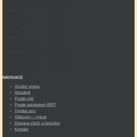
– Sladovnická odrůda ječmene jarního
– Obsah NL
10,4 %
– Rel. extrakt 45
34,9 %
– Extrakt
81 %
– Kolbach
42,1 %
– Stupeň prokvašení
82 %
– Diastatická mohutnost
363 j.WK
– Friabilita
94 %
– Obsah betaglukanů
114 mg/l
– Čirost sladiny
1,33
NAVIGACE
Úvodní strana
Aktuálně
Prodej uhlí
Prodej autobaterií BRIT
Výroba osiv
Obiloviny – výkup
Doprava zboží a logistika
Kontakt