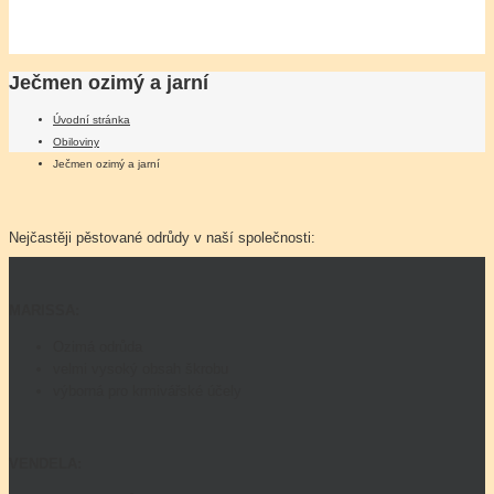
Ječmen ozimý a jarní
Úvodní stránka
Obiloviny
Ječmen ozimý a jarní
Nejčastěji pěstované odrůdy v naší společnosti:
MARISSA:
Ozimá odrůda
velmi vysoký obsah škrobu
výborná pro krmivářské účely
VENDELA: