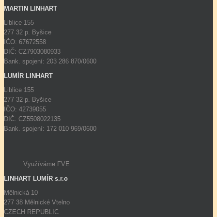
MARTIN LINHART
Liblice 155
277 32 p. Byšice
IČO: 67672558
DIČ: CZ7903080933
Bank. spojení: 203 286 870/0600
LUMÍR LINHART
Liblice 155
277 32 p. Byšice
IČO: 42739055
DIČ: CZ5508022135
Bank. spojení: 172 010 969/0600
Využíváme FVE
LINHART LUMÍR s.r.o
Mělnická 10
277 38 Mělnické Vtelno
CZECH REPUBLIC